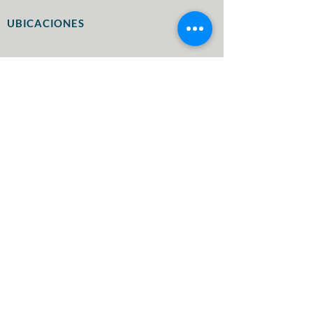
UBICACIONES
255 Estado
Rt 3 Ste 104E
Secaucus, Nueva Jersey 07094
25 Melville Park Road Ste 204
Melville, NY 11747
1752 Francisco
Luis
Blvd
Whitestone, NY 11357
411 Rte 17 S. Suite 110, Hasbrouck Heights, NJ
07604
25 Melville Park Road Suite 204,
Melville, NY 11747
17-52 Francis Lewis Blvd
Whitestone, NY 11357
65-55 Woodhaven Blvd. 2nd Fl. Rego Park, NY
11374